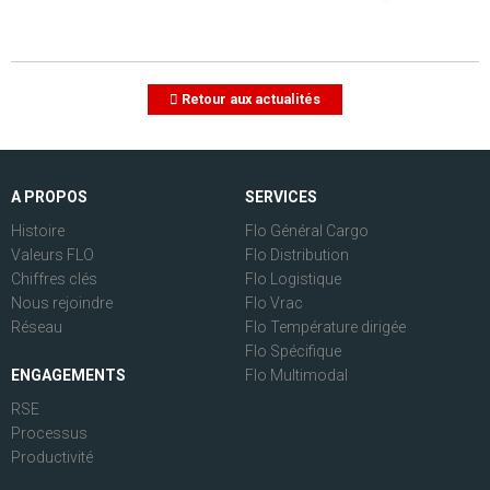
Retour aux actualités
A PROPOS
SERVICES
Histoire
Flo Général Cargo
Valeurs FLO
Flo Distribution
Chiffres clés
Flo Logistique
Nous rejoindre
Flo Vrac
Réseau
Flo Température dirigée
Flo Spécifique
ENGAGEMENTS
Flo Multimodal
RSE
Processus
Productivité