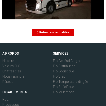
Retour aux actualités
A PROPOS
SERVICES
Histoire
Flo Général Cargo
Valeurs FLO
Flo Distribution
Chiffres clés
Flo Logistique
Nous rejoindre
Flo Vrac
Réseau
Flo Température dirigée
Flo Spécifique
ENGAGEMENTS
Flo Multimodal
RSE
Processus