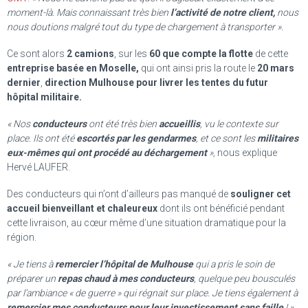
moment-là. Mais connaissant très bien
l’activité de notre client,
nous
nous doutions malgré tout du type de chargement à transporter ».
Ce sont alors
2 camions
, sur les
60 que compte la flotte
de cette
entreprise basée en Moselle,
qui ont ainsi pris la route le
20 mars
dernier
,
direction Mulhouse pour livrer les tentes du futur
hôpital militaire.
« Nos
conducteurs
ont été très bien
accueillis
, vu le contexte sur
place. Ils ont été
escortés par les gen
darmes
, et ce sont les
militaires
eux-mêmes qui ont procédé au déchargement
»,
nous explique
Hervé LAUFER.
Des conducteurs qui n’ont d’ailleurs pas manqué de
souligner cet
accueil bienveillant et chaleureux
dont ils ont bénéficié pendant
cette livraison, au cœur même d’une situation dramatique pour la
région.
« Je tiens à
remercier l’hôpital de Mulhouse
qui a pris le soin de
préparer un
repas chaud à mes conducteurs
, quelque peu bousculés
par l’ambiance « de guerre » qui régnait sur place. Je tiens également à
remercier mes conducteurs pour leur investissement sans faille
! »
,