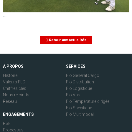
......
Retour aux actualités
A PROPOS
SERVICES
Histoire
Flo Général Cargo
Valeurs FLO
Flo Distribution
Chiffres clés
Flo Logistique
Nous rejoindre
Flo Vrac
Réseau
Flo Température dirigée
Flo Spécifique
ENGAGEMENTS
Flo Multimodal
RSE
Processus