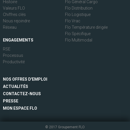
Histoire
Flo Général Cargo
Valeurs FLO
Flo Distribution
Chiffres clés
Flo Logistique
Nous rejoindre
Flo Vrac
Réseau
Flo Température dirigée
Flo Spécifique
ENGAGEMENTS
Flo Multimodal
RSE
Processus
Productivité
NOS OFFRES D'EMPLOI
ACTUALITÉS
CONTACTEZ-NOUS
PRESSE
MON ESPACE FLO
© 2017 Groupement FLO