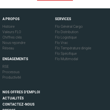
A PROPOS
SERVICES
Histoire
Flo Général Cargo
Valeurs FLO
Flo Distribution
Chiffres clés
Flo Logistique
Nous rejoindre
Flo Vrac
Réseau
Flo Température dirigée
Flo Spécifique
ENGAGEMENTS
Flo Multimodal
RSE
Processus
Productivité
NOS OFFRES D'EMPLOI
ACTUALITÉS
CONTACTEZ-NOUS